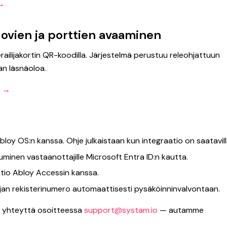
 →
ovien ja porttien avaaminen
ierailijakortin QR-koodilla. Järjestelmä perustuu releohjattuun
an läsnäoloa.
a →
oy OS:n kanssa. Ohje julkaistaan kun integraatio on saatavill
uminen vastaanottajille Microsoft Entra ID:n kautta.
tio Abloy Accessin kanssa.
lijan rekisterinumero automaattisesti pysäköinninvalvontaan.
ta yhteyttä osoitteessa
support@systam.io
— autamme