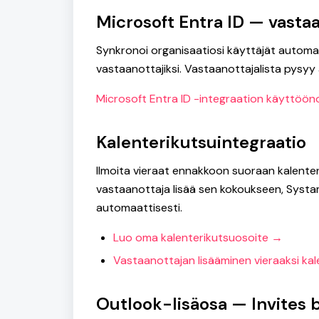
Microsoft Entra ID — vasta
Synkronoi organisaatiosi käyttäjät automa
vastaanottajiksi. Vastaanottajalista pysyy a
Microsoft Entra ID -integraation käyttöön
Kalenterikutsuintegraatio
Ilmoita vieraat ennakkoon suoraan kalenter
vastaanottaja lisää sen kokoukseen, Systam V
automaattisesti.
Luo oma kalenterikutsuosoite →
Vastaanottajan lisääminen vieraaksi ka
Outlook-lisäosa — Invites 