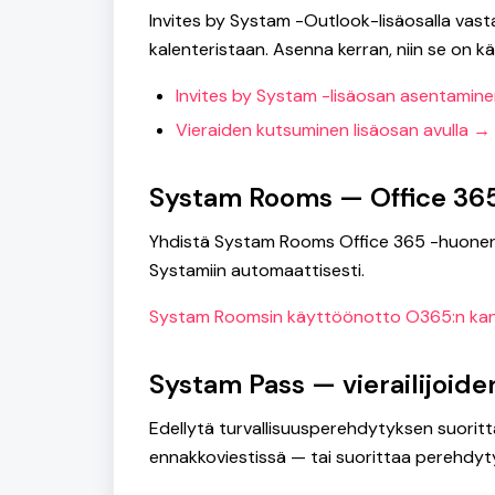
Invites by Systam -Outlook-lisäosalla vas
kalenteristaan. Asenna kerran, niin se on k
Invites by Systam -lisäosan asentamin
Vieraiden kutsuminen lisäosan avulla →
Systam Rooms — Office 36
Yhdistä Systam Rooms Office 365 -huoneres
Systamiin automaattisesti.
Systam Roomsin käyttöönotto O365:n ka
Systam Pass — vierailijoi
Edellytä turvallisuusperehdytyksen suoritta
ennakkoviestissä — tai suorittaa perehdytyk