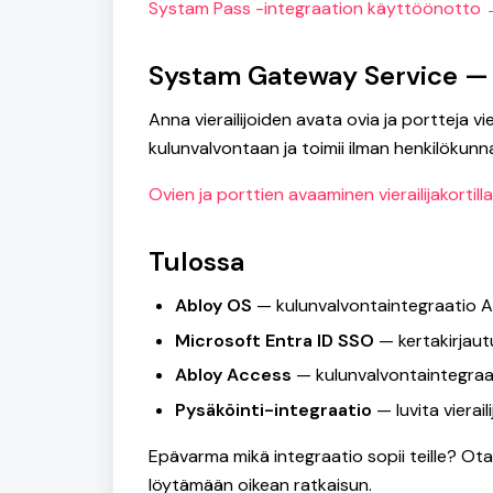
Systam Pass -integraation käyttöönotto
Systam Gateway Service — 
Anna vierailijoiden avata ovia ja portteja v
kulunvalvontaan ja toimii ilman henkilökunn
Ovien ja porttien avaaminen vierailijakortill
Tulossa
Abloy OS
— kulunvalvontaintegraatio Abl
Microsoft Entra ID SSO
— kertakirjaut
Abloy Access
— kulunvalvontaintegraa
Pysäköinti-integraatio
— luvita vierai
Epävarma mikä integraatio sopii teille? O
löytämään oikean ratkaisun.