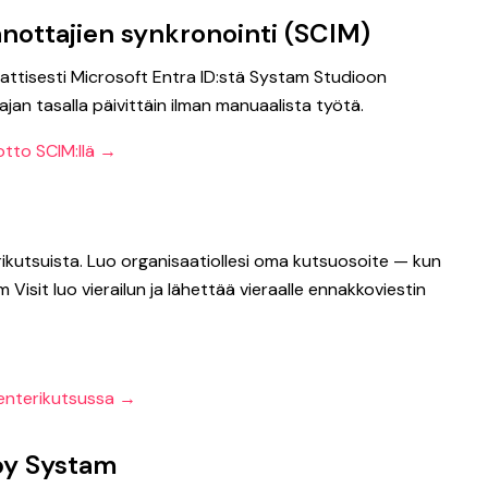
anottajien synkronointi (SCIM)
attisesti Microsoft Entra ID:stä Systam Studioon
jan tasalla päivittäin ilman manuaalista työtä.
otto SCIM:llä →
ikutsuista. Luo organisaatiollesi oma kutsuosoite — kun
isit luo vierailun ja lähettää vieraalle ennakkoviestin
lenterikutsussa →
by Systam