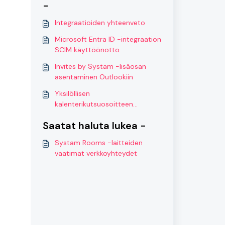
-
Integraatioiden yhteenveto
Microsoft Entra ID -integraation
SCIM käyttöönotto
Invites by Systam -lisäosan
asentaminen Outlookiin
Yksilöllisen
kalenterikutsuosoitteen
luominen
Saatat haluta lukea -
Systam Rooms -laitteiden
vaatimat verkkoyhteydet