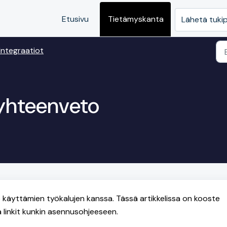
Etusivu
Tietämyskanta
Lähetä tuki
Integraatiot
 yhteenveto
o käyttämien työkalujen kanssa. Tässä artikkelissa on kooste
ja linkit kunkin asennusohjeeseen.