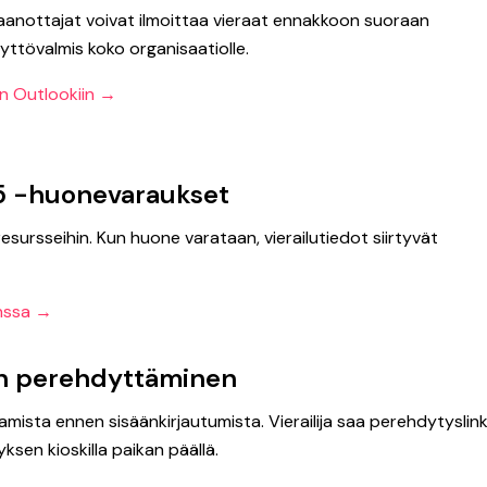
taanottajat voivat ilmoittaa vieraat ennakkoon suoraan
äyttövalmis koko organisaatiolle.
en Outlookiin →
5 -huonevaraukset
ursseihin. Kun huone varataan, vierailutiedot siirtyvät
nssa →
den perehdyttäminen
mista ennen sisäänkirjautumista. Vierailija saa perehdytyslink
sen kioskilla paikan päällä.