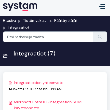
Siirry pääsisältöön
Etusivu
Tietämyskanta
Pääkäyttäjät
Integraatiot
Integraatiot (7)
Integraatioiden yhteenveto
Muokattu Ke, 10 Kesä klo 10:18 AM
Microsoft Entra ID -integraation SCIM
käyttöönotto