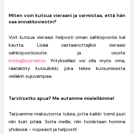
Miten voin kutsua vieraani ja varmistaa, että hän
saa ennakkoviestin?
Voit kutsua vieraasi helposti oman sähköpostisi kal
kautta. Lisää vastaanottajiksi vieraasi
sähköpostiosoite ja osoite
invite@systam.io
.
Yritykselläsi voi olla myös oma,
räätälöity kutsulinkki, joka tekee kutsumisesta
vieläkin sujuvampaa.
Tarvitsetko apua? Me autamme mielellämme!
Tarjoamme maksutonta tukea, jotta kaikki toimii juuri
niin kuin pitää. Soita meille, niin hoidetaan homma
yhdessä – nopeasti ja helposti!