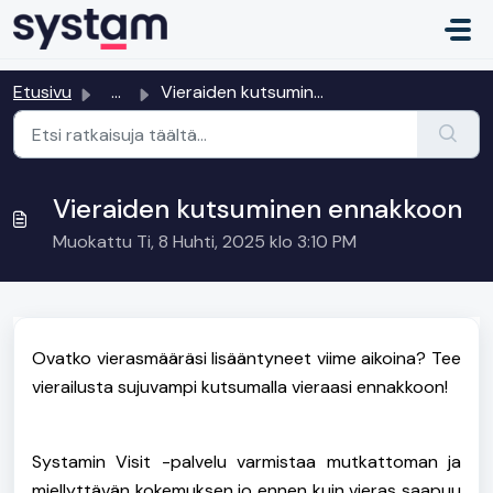
Siirry pääsisältöön
Etusivu
...
Vieraiden kutsuminen ennakkoon
Vieraiden kutsuminen ennakkoon
Muokattu Ti, 8 Huhti, 2025 klo 3:10 PM
Ovatko vierasmääräsi lisääntyneet viime aikoina? Tee
vierailusta sujuvampi kutsumalla vieraasi ennakkoon!
Systamin Visit -palvelu varmistaa mutkattoman ja
miellyttävän kokemuksen jo ennen kuin vieras saapuu