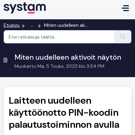
Siirry pääsisältöön
Etusivu
...
Miten uudelleen aktivoit näytön
Miten uudelleen aktivoit näytön
Muokattu Ma, 5 Touko, 2025 klo 3:54 PM
Laitteen uudelleen
käyttöönotto PIN-koodin
palautustoiminnon avulla