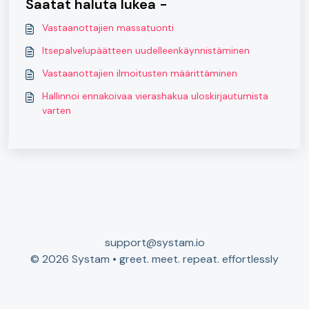
Saatat haluta lukea -
Vastaanottajien massatuonti
Itsepalvelupäätteen uudelleenkäynnistäminen
Vastaanottajien ilmoitusten määrittäminen
Hallinnoi ennakoivaa vierashakua uloskirjautumista
varten
support@systam.io
© 2026 Systam • greet. meet. repeat. effortlessly