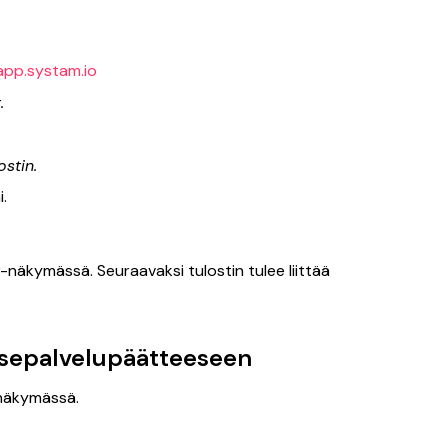
app.systam.io
.
ostin.
i.
-näkymässä. Seuraavaksi tulostin tulee liittää
tsepalvelupäätteeseen
näkymässä.