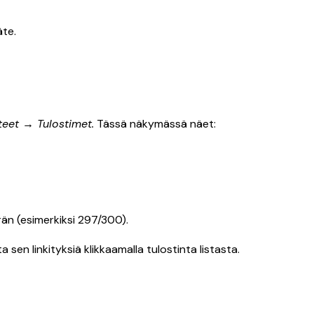
äte.
teet → Tulostimet.
Tässä näkymässä näet:
ärän (esimerkiksi 297/300).
 sen linkityksiä klikkaamalla tulostinta listasta.