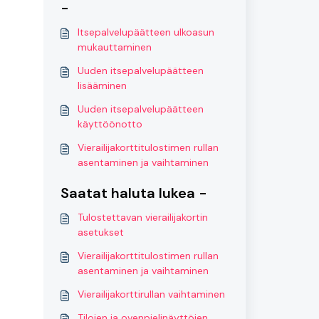
-
Itsepalvelupäätteen ulkoasun
mukauttaminen
Uuden itsepalvelupäätteen
lisääminen
Uuden itsepalvelupäätteen
käyttöönotto
Vierailijakorttitulostimen rullan
asentaminen ja vaihtaminen
Saatat haluta lukea -
Tulostettavan vierailijakortin
asetukset
Vierailijakorttitulostimen rullan
asentaminen ja vaihtaminen
Vierailijakorttirullan vaihtaminen
Tilojen ja ovenpielinäyttöjen