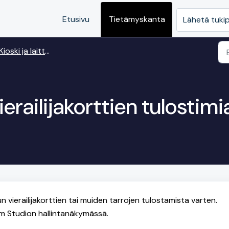
Etusivu
Tietämyskanta
Lähetä tuki
Kioski ja laitteisto
vierailijakorttien tulostimi
un vierailijakorttien tai muiden tarrojen tulostamista varten.
m Studion hallintanäkymässä.