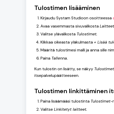
Tulostimen lisääminen
Kirjaudu Systam Studioon osoitteessa
Avaa vasemmasta sivuvalikosta
Laitteet
Valitse ylävalikosta
Tulostimet.
Klikkaa oikeasta yläkulmasta
+ Lisää tul
Määritä tulostimesi malli ja anna sille nim
Paina
Tallenna.
Kun tulostin on lisätty, se näkyy
Tulostimet
itsepalvelupäätteeseen.
Tulostimen linkittäminen i
Paina lisäämääsi tulostinta
Tulostimet
-
Valitse
Linkitetyt laitteet.