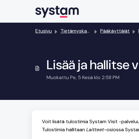
Siirry pääsisältöön
Etusivu
Tietämyskanta
Pääkäyttäjät
Lisää ja hallitse 
Muokattu Pe, 5 Kesä klo 2:58 PM
Voit lisätä tulostimia Systam Visit -palvelu
Tulostimia hallitaan
Laitteet
-osiossa Systa