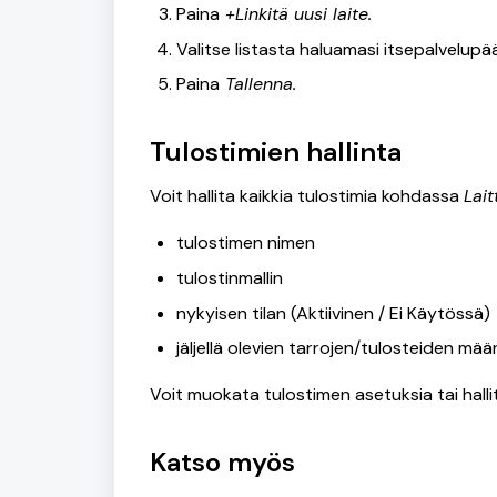
Paina
+Linkitä uusi laite.
Valitse listasta haluamasi itsepalvelupä
Paina
Tallenna.
Tulostimien hallinta
Voit hallita kaikkia tulostimia kohdassa
Lait
tulostimen nimen
tulostinmallin
nykyisen tilan (Aktiivinen / Ei Käytössä)
jäljellä olevien tarrojen/tulosteiden mä
Voit muokata tulostimen asetuksia tai hallita
Katso myös