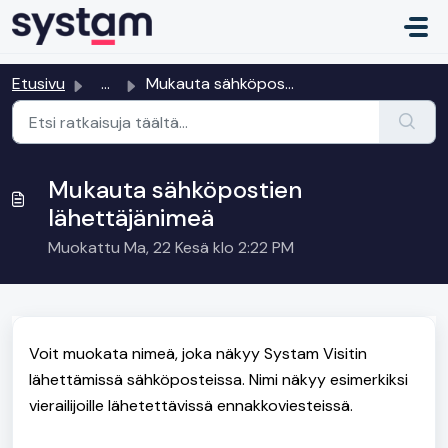
Siirry pääsisältöön
Etusivu
...
Mukauta sähköpostien lähettäjänimeä
Mukauta sähköpostien
lähettäjänimeä
Muokattu Ma, 22 Kesä klo 2:22 PM
Voit muokata nimeä, joka näkyy Systam Visitin
lähettämissä sähköposteissa. Nimi näkyy esimerkiksi
vierailijoille lähetettävissä ennakkoviesteissä.