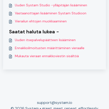
Uuden Systam Studio -ylläpitäjän lisääminen
Vastaanottajan lisääminen Systam Studioon
Vierailun ehtojen muokkaaminen
Saatat haluta lukea -
Uuden itsepalvelupäätteen lisääminen
Ennakkoilmoitusten määrittäminen vieraalle
Mukauta vieraan ennakkoviestin sisältöä
support@systam.io
© 2026 Systam • greet. meet. repeat. effortlessly