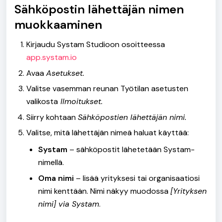
Sähköpostin lähettäjän nimen
muokkaaminen
Kirjaudu Systam Studioon osoitteessa
app.systam.io
Avaa
Asetukset.
Valitse vasemman reunan Työtilan asetusten
valikosta
Ilmoitukset.
Siirry kohtaan
Sähköpostien lähettäjän nimi.
Valitse, mitä lähettäjän nimeä haluat käyttää:
Systam
– sähköpostit lähetetään Systam-
nimellä.
Oma nimi
– lisää yrityksesi tai organisaatiosi
nimi kenttään. Nimi näkyy muodossa
[Yrityksen
nimi] via Systam
.