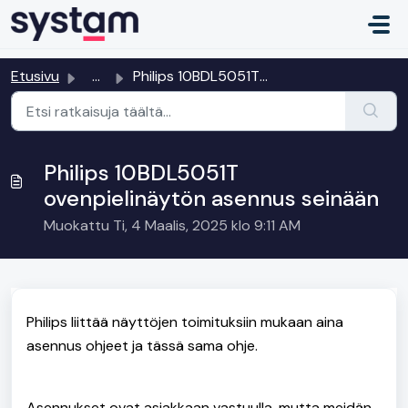
Siirry pääsisältöön
Etusivu
...
Philips 10BDL5051T ovenpielinäytön asennus seinään
Philips 10BDL5051T
ovenpielinäytön asennus seinään
Muokattu Ti, 4 Maalis, 2025 klo 9:11 AM
Philips liittää näyttöjen toimituksiin mukaan aina
asennus ohjeet ja tässä sama ohje.
Asennukset ovat asiakkaan vastuulla, mutta meidän