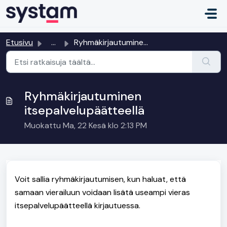
Siirry pääsisältöön
Etusivu
...
Ryhmäkirjautuminen itsepalvelupäätteellä
Ryhmäkirjautuminen
itsepalvelupäätteellä
Muokattu Ma, 22 Kesä klo 2:13 PM
Voit sallia ryhmäkirjautumisen, kun haluat, että
samaan vierailuun voidaan lisätä useampi vieras
itsepalvelupäätteellä kirjautuessa.