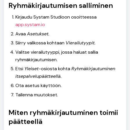
Ryhmäkirjautumisen salliminen
Kirjaudu Systam Studioon osoitteessa
app.systam.io
Avaa
Asetukset.
Siirry valikossa kohtaan
Vierailutyypit.
Valitse vierailutyyppi, jossa haluat sallia
ryhmäkirjautumisen.
Etsi
Yleiset
-osiosta kohta
Ryhmäkirjautuminen
itsepalvelupäätteellä.
Ota asetus käyttöön.
Tallenna muutokset.
Miten ryhmäkirjautuminen toimii
päätteellä