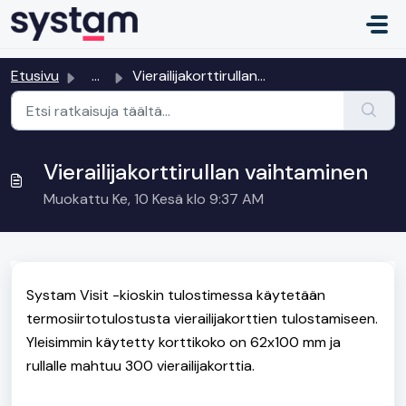
Siirry pääsisältöön
Etusivu
...
Vierailijakorttirullan vaihtaminen
Vierailijakorttirullan vaihtaminen
Muokattu Ke, 10 Kesä klo 9:37 AM
Systam Visit -kioskin tulostimessa käytetään
termosiirtotulostusta vierailijakorttien tulostamiseen.
Yleisimmin käytetty korttikoko on 62x100 mm ja
rullalle mahtuu 300 vierailijakorttia.