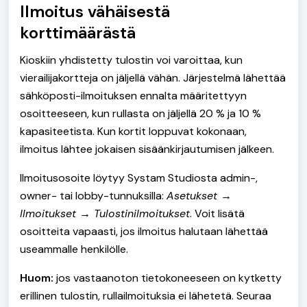
Ilmoitus vähäisestä
korttimäärästä
Kioskiin yhdistetty tulostin voi varoittaa, kun
vierailijakortteja on jäljellä vähän. Järjestelmä lähettää
sähköposti-ilmoituksen ennalta määritettyyn
osoitteeseen, kun rullasta on jäljellä 20 % ja 10 %
kapasiteetista. Kun kortit loppuvat kokonaan,
ilmoitus lähtee jokaisen sisäänkirjautumisen jälkeen.
Ilmoitusosoite löytyy Systam Studiosta admin-,
owner- tai lobby-tunnuksilla:
Asetukset →
Ilmoitukset → Tulostinilmoitukset
. Voit lisätä
osoitteita vapaasti, jos ilmoitus halutaan lähettää
useammalle henkilölle.
Huom:
jos vastaanoton tietokoneeseen on kytketty
erillinen tulostin, rullailmoituksia ei lähetetä. Seuraa